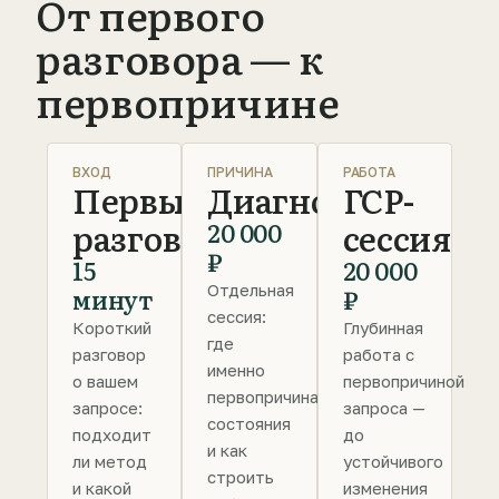
От первого
разговора — к
первопричине
ВХОД
ПРИЧИНА
РАБОТА
Первый
Диагностика
ГСР-
разговор
сессия
20 000
₽
15
20 000
Отдельная
минут
₽
сессия:
Короткий
Глубинная
где
разговор
работа с
именно
о вашем
первопричиной
первопричина
запросе:
запроса —
состояния
подходит
до
и как
ли метод
устойчивого
строить
и какой
изменения